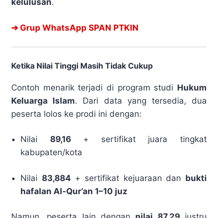
kelulusan
.
➔ Grup WhatsApp SPAN PTKIN
Ketika Nilai Tinggi Masih Tidak Cukup
Contoh menarik terjadi di program studi
Hukum
Keluarga Islam
. Dari data yang tersedia, dua
peserta lolos ke prodi ini dengan:
Nilai
89,16
+ sertifikat juara tingkat
kabupaten/kota
Nilai
83,884
+ sertifikat kejuaraan dan
bukti
hafalan Al-Qur’an 1–10 juz
Namun, peserta lain dengan
nilai 87,29
justru